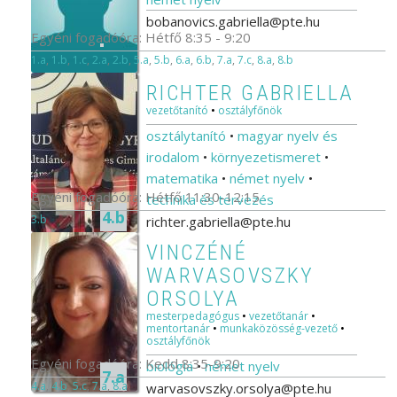
bobanovics.gabriella@pte.hu
Egyéni fogadóóra: Hétfő 8:35 - 9:20
1.a
,
1.b
,
1.c
,
2.a
,
2.b
,
5.a
,
5.b
,
6.a
,
6.b
,
7.a
,
7.c
,
8.a
,
8.b
RICHTER GABRIELLA
vezetőtanító
•
osztályfőnök
osztálytanító
•
magyar nyelv és
irodalom
•
környezetismeret
•
matematika
•
német nyelv
•
Egyéni fogadóóra: Hétfő 11:30-12:15
technika és tervezés
4.b
3.b
richter.gabriella@pte.hu
VINCZÉNÉ
WARVASOVSZKY
ORSOLYA
mesterpedagógus
•
vezetőtanár
•
mentortanár
•
munkaközösség-vezető
•
osztályfőnök
Egyéni fogadóóra: Kedd 8:35-9:20
biológia
•
német nyelv
7.a
4.a
,
4.b
,
5.c
,
7.a
,
8.a
warvasovszky.orsolya@pte.hu