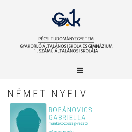
Ugrás
a
tartalomra
PÉCSI TUDOMÁNYEGYETEM
GYAKORLÓ ÁLTALÁNOS ISKOLA ÉS GIMNÁZIUM
1 . SZÁMÚ ÁLTALÁNOS ISKOLÁJA
NÉMET NYELV
BOBÁNOVICS
GABRIELLA
munkaközösség-vezető
német nyelv