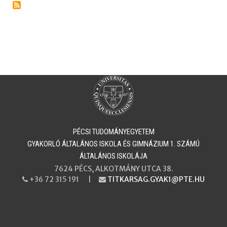
PÉCSI TUDOMÁNYEGYETEM
​​​​​​​GYAKORLÓ ÁLTALÁNOS ISKOLA ÉS GIMNÁZIUM 1. SZÁMÚ
ÁLTALÁNOS ISKOLÁJA
7624 PÉCS, ALKOTMÁNY UTCA 38.
+36 72 315 191 |
TITKARSAG.GYAK1@PTE.HU
PHONE
EMAIL