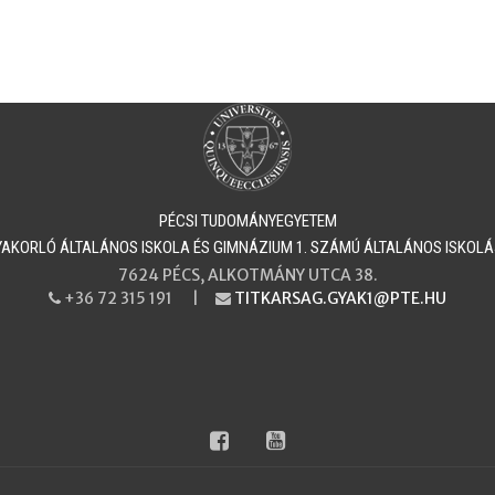
PÉCSI TUDOMÁNYEGYETEM
​​​​​GYAKORLÓ ÁLTALÁNOS ISKOLA ÉS GIMNÁZIUM 1. SZÁMÚ ÁLTALÁNOS ISKOL
7624 PÉCS, ALKOTMÁNY UTCA 38.
+36 72 315 191 |
TITKARSAG.GYAK1@PTE.HU
PHONE
EMAIL
facebook
youtube