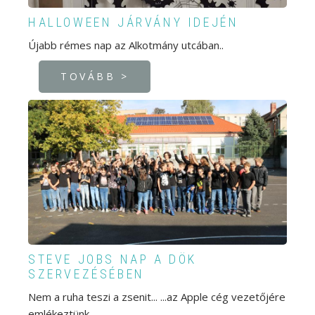
HALLOWEEN JÁRVÁNY IDEJÉN
Újabb rémes nap az Alkotmány utcában..
TOVÁBB >
STEVE JOBS NAP A DÖK
SZERVEZÉSÉBEN
Nem a ruha teszi a zsenit... ...az Apple cég vezetőjére
emlékeztünk.