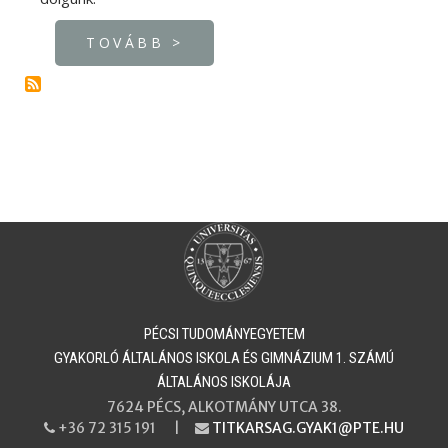
TOVÁBB >
PÉCSI TUDOMÁNYEGYETEM
​​​​​​​GYAKORLÓ ÁLTALÁNOS ISKOLA ÉS GIMNÁZIUM 1. SZÁMÚ
ÁLTALÁNOS ISKOLÁJA
7624 PÉCS, ALKOTMÁNY UTCA 38.
+36 72 315 191 |
TITKARSAG.GYAK1@PTE.HU
PHONE
EMAIL