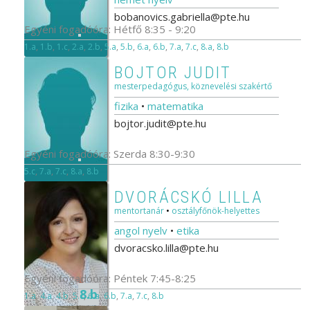
bobanovics.gabriella@pte.hu
Egyéni fogadóóra: Hétfő 8:35 - 9:20
1.a
,
1.b
,
1.c
,
2.a
,
2.b
,
5.a
,
5.b
,
6.a
,
6.b
,
7.a
,
7.c
,
8.a
,
8.b
BOJTOR JUDIT
mesterpedagógus, köznevelési szakértő
fizika
•
matematika
bojtor.judit@pte.hu
Egyéni fogadóóra: Szerda 8:30-9:30
5.c
,
7.a
,
7.c
,
8.a
,
8.b
DVORÁCSKÓ LILLA
mentortanár
•
osztályfőnök-helyettes
angol nyelv
•
etika
dvoracsko.lilla@pte.hu
Egyéni fogadóóra: Péntek 7:45-8:25
8.b
1.a
,
4.a
,
4.b
,
5.c
,
6.a
,
6.b
,
7.a
,
7.c
,
8.b