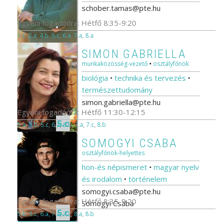
schober.tamas@pte.hu
Egyéni fogadóóra: Hétfő 8:35-9:20
1.c
,
2.a
,
4.b
,
5.c
,
6.a
,
7.a
,
8.a
SIMON GABRIELLA
munkaközösség-vezető
•
osztályfőnök
biológia
•
technika és tervezés
•
természettudomány
simon.gabriella@pte.hu
Egyéni fogadóóra: Hétfő 11:30-12:15
5.c
5.a
,
5.b
,
5.c
,
6.a
,
6.b
,
7.a
,
7.c
,
8.b
SOMOGYI CSABA
osztályfőnök-helyettes
hon-és népismeret
•
magyar nyelv
és irodalom
•
történelem
somogyi.csaba@pte.hu
Egyéni fogadóóra: Hétfő 8:35-9:20
Somogyi Csaba
5.c
5.b
,
5.c
,
6.a
,
7.a
,
7.c
,
8.a
,
8.b