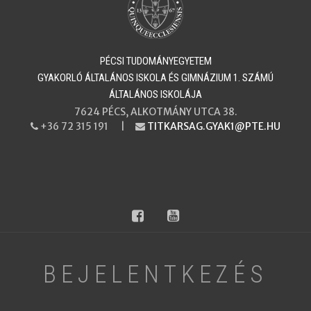
PÉCSI TUDOMÁNYEGYETEM
​​​​​​​GYAKORLÓ ÁLTALÁNOS ISKOLA ÉS GIMNÁZIUM 1. SZÁMÚ
ÁLTALÁNOS ISKOLÁJA
7624 PÉCS, ALKOTMÁNY UTCA 38.
+36 72 315 191 |
TITKARSAG.GYAK1@PTE.HU
PHONE
EMAIL
facebook
youtube
BEJELENTKEZÉS