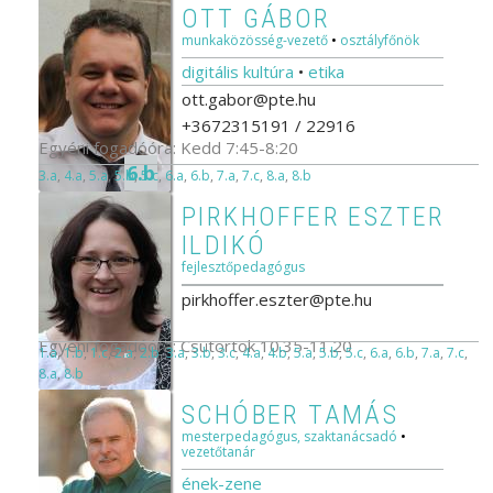
OTT GÁBOR
munkaközösség-vezető
•
osztályfőnök
digitális kultúra
•
etika
ott.gabor@pte.hu
+3672315191 / 22916
Egyéni fogadóóra: Kedd 7:45-8:20
6.b
3.a
,
4.a
,
5.a
,
5.b
,
5.c
,
6.a
,
6.b
,
7.a
,
7.c
,
8.a
,
8.b
PIRKHOFFER ESZTER
ILDIKÓ
fejlesztőpedagógus
pirkhoffer.eszter@pte.hu
Egyéni fogadóóra: Csütörtök 10.35-11.20
1.a
,
1.b
,
1.c
,
2.a
,
2.b
,
3.a
,
3.b
,
3.c
,
4.a
,
4.b
,
5.a
,
5.b
,
5.c
,
6.a
,
6.b
,
7.a
,
7.c
,
8.a
,
8.b
SCHÓBER TAMÁS
mesterpedagógus, szaktanácsadó
•
vezetőtanár
ének-zene