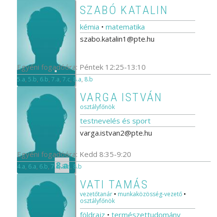
SZABÓ KATALIN
kémia
•
matematika
szabo.katalin1@pte.hu
Egyéni fogadóóra: Péntek 12:25-13:10
5.a
,
5.b
,
6.b
,
7.a
,
7.c
,
8.a
,
8.b
VARGA ISTVÁN
osztályfőnök
testnevelés és sport
varga.istvan2@pte.hu
Egyéni fogadóóra: Kedd 8:35-9:20
8.a
4.a
,
6.a
,
6.b
,
7.a
,
8.a
,
8.b
VATI TAMÁS
vezetőtanár
•
munkaközösség-vezető
•
osztályfőnök
földrajz
•
természettudomány