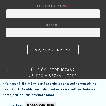
FELHASZNÁLÓNÉV
JELSZÓ
ÚJ FIÓK LÉTREHOZÁSA
JELSZÓ VISSZAÁLLÍTÁSA
A felhasználói élmény javítása érdekében a webhelyen sütiket
használunk.
Az oldal bármely hivatkozására való kattintással
További információk
hozzájárul a sütik létrehozásához.
Menü
Elfogadom
Köszönöm, nem