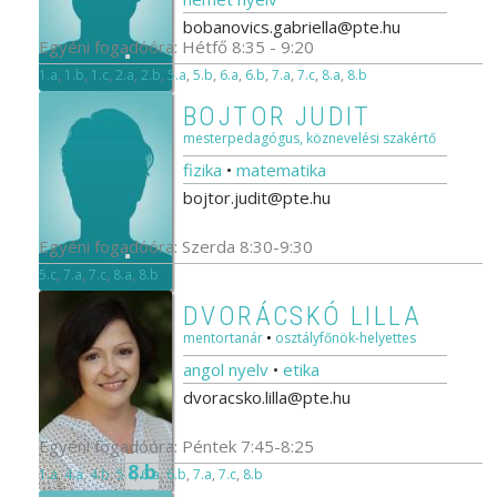
bobanovics.gabriella@pte.hu
Egyéni fogadóóra: Hétfő 8:35 - 9:20
1.a
,
1.b
,
1.c
,
2.a
,
2.b
,
5.a
,
5.b
,
6.a
,
6.b
,
7.a
,
7.c
,
8.a
,
8.b
BOJTOR JUDIT
mesterpedagógus, köznevelési szakértő
fizika
•
matematika
bojtor.judit@pte.hu
Egyéni fogadóóra: Szerda 8:30-9:30
5.c
,
7.a
,
7.c
,
8.a
,
8.b
DVORÁCSKÓ LILLA
mentortanár
•
osztályfőnök-helyettes
angol nyelv
•
etika
dvoracsko.lilla@pte.hu
Egyéni fogadóóra: Péntek 7:45-8:25
8.b
1.a
,
4.a
,
4.b
,
5.c
,
6.a
,
6.b
,
7.a
,
7.c
,
8.b