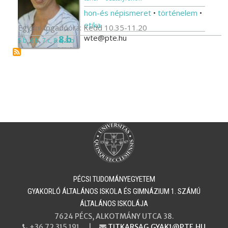
hon-és népismeret
•
történelem
•
etika
Egyéni fogadóóra: Kedd 10.35-11.20
wte@pte.hu
8.b
5.b
,
6.b
,
7.c
,
8.a
,
8.b
PÉCSI TUDOMÁNYEGYETEM
​​​​​​​GYAKORLÓ ÁLTALÁNOS ISKOLA ÉS GIMNÁZIUM 1. SZÁMÚ
ÁLTALÁNOS ISKOLÁJA
7624 PÉCS, ALKOTMÁNY UTCA 38.
+36 72 315 191 |
TITKARSAG.GYAK1@PTE.HU
PHONE
EMAIL