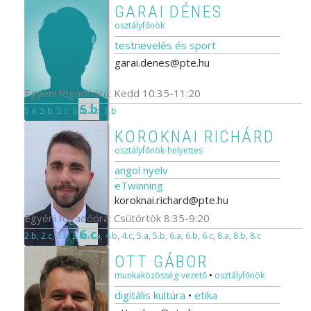
GARAI DÉNES
osztályfőnök
testnevelés és sport
garai.denes@pte.hu
Egyéni fogadóóra: Kedd 10:35-11:20
5.b
5.a
,
5.b
,
5.c
,
6.b
,
7.c
,
8.b
KOROKNAI RICHÁRD
osztályfőnök-helyettes
angol nyelv
eTwinning
koroknai.richard@pte.hu
Egyéni fogadóóra: Csütörtök 8:35-9:20
6.c
2.b
,
2.c
,
3.a
,
3.b
,
4.a
,
4.b
,
4.c
,
5.a
,
5.b
,
6.a
,
6.b
,
6.c
,
8.a
,
8.b
,
8.c
OTT GÁBOR
munkaközösség-vezető
•
osztályfőnök
digitális kultúra
•
etika