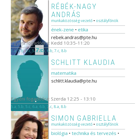
RÉBÉK-NAGY
ANDRÁS
munkaközösség-vezető
•
osztályfőnök
ének-zene
•
etika
rebek.andras@pte.hu
Egyéni fogadóóra: Kedd 10:35-11:20
7.c
1.a
,
3.b
,
3.c
,
5.a
,
5.b
,
6.b
,
7.c
,
8.b
SCHLITT KLAUDIA
matematika
schlitt.klaudia@pte.hu
Egyéni fogadóóra: Szerda 12:25 - 13:10
5.a
,
5.b
,
5.c
,
6.a
,
6.b
,
7.c
,
8.a
,
8.b
SIMON GABRIELLA
munkaközösség-vezető
•
osztályfőnök
biológia
•
technika és tervezés
•