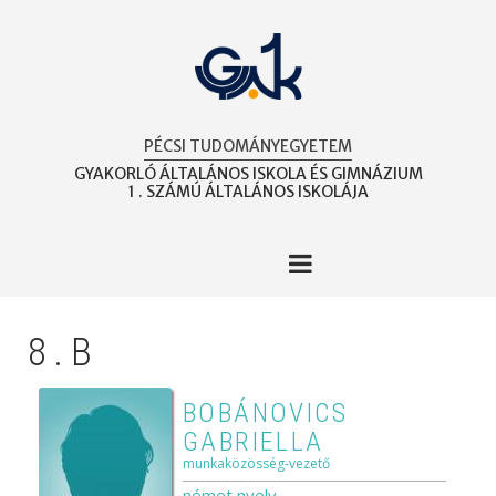
Ugrás
a
tartalomra
PÉCSI TUDOMÁNYEGYETEM
GYAKORLÓ ÁLTALÁNOS ISKOLA ÉS GIMNÁZIUM
1 . SZÁMÚ ÁLTALÁNOS ISKOLÁJA
8.B
BOBÁNOVICS
GABRIELLA
munkaközösség-vezető
német nyelv