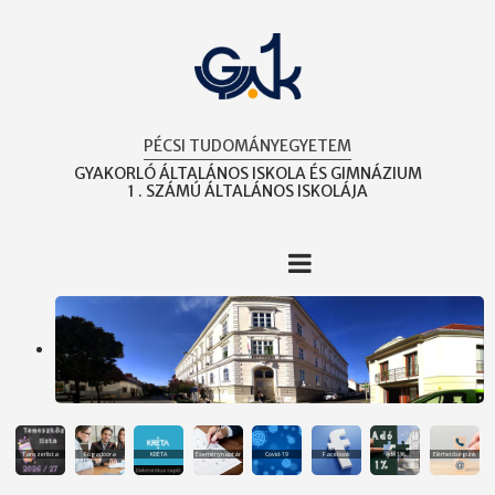
Ugrás
a
tartalomra
PÉCSI TUDOMÁNYEGYETEM
GYAKORLÓ ÁLTALÁNOS ISKOLA ÉS GIMNÁZIUM
1 . SZÁMÚ ÁLTALÁNOS ISKOLÁJA
Eseménynaptár
Tanszerlista
Fogadóóra
KRÉTA
Covid-19
Facebook
Adó 1%
Elérhetőségünk