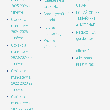
Adatkezelési
ÚTJÁN
2025-2026-as
tájékoztató
tanévre
FORMÁLÓDUNK
Sportegyesületi
- MŰVÉSZETI
Ökoiskola
igazolás
ALKOTÓNAP
munkaterv a
16 órás
2024-2025-as
RedBox – „A
mentesség
tanévre
gondolatok
Xavéros
formát
Ökoiskola
kérelem
öltenek”
munkaterv a
2023-2024-as
Alkotónap -
tanévre
Kreatív Írás
Ökoiskola
munkaterv a
2022-2023-as
tanévre
Ökoiskola
munkaterv a
2021/2022-es