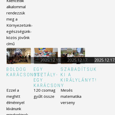
Kilencedik
alkalommal
rendezzük
meg a
Környezetünk-
egészségünk-
közös jövőnk
című
vetélkedőt.
2025.12.19.
2025.12.17.
2025.12.17
BOLDOG
EGY
SZABADÍTSUK
KARÁCSONYT!
OSZTÁLY-
KI A
EGY
KIRÁLYLÁNYT!
KARÁCSONY
Ezzel a
120 csomag
Mesés
meghitt
gyűlt össze
matematika
élménnyel
verseny
kívánunk
mindenkinek