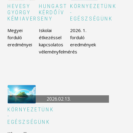
HEVESY
HUNGAST
KÖRNYEZETÜNK
GYÖRGY
KÉRDŐÍV
-
KÉMIAVERSENY
EGÉSZSÉGÜNK
Megyei
Iskolai
2026. 1.
forduló
étkezéssel
forduló
eredményei
kapcsolatos
eredmények
véleményfelmérés
2026.02.13.
KÖRNYEZETÜNK
-
EGÉSZSÉGÜNK