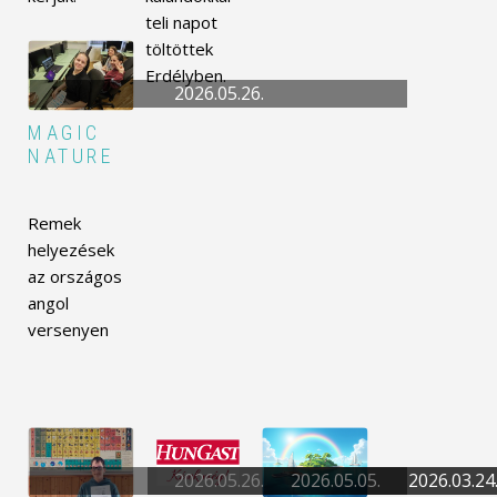
teli napot
töltöttek
Erdélyben.
2026.05.26.
MAGIC
NATURE
Remek
helyezések
az országos
angol
versenyen
2026.05.26.
2026.05.05.
2026.03.24