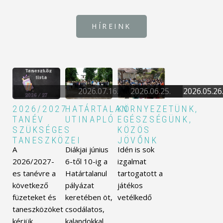
HÍREINK
2026.07.16.
2026.06.25.
2026.05.26
2026/2027.
HATÁRTALAN
KÖRNYEZETÜNK,
TANÉV
UTINAPLÓ
EGÉSZSÉGÜNK,
SZÜKSÉGES
KÖZÖS
TANESZKÖZEI
JÖVŐNK
A
Diákjai június
Idén is sok
2026/2027-
6-től 10-ig a
izgalmat
es tanévre a
Határtalanul
tartogatott a
következő
pályázat
játékos
füzeteket és
keretében öt,
vetélkedő
taneszközöket
csodálatos,
kérjük.
kalandokkal