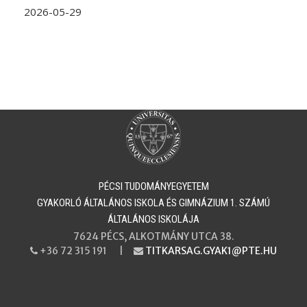
2026-05-29
PÉCSI TUDOMÁNYEGYETEM
​​​​​​​GYAKORLÓ ÁLTALÁNOS ISKOLA ÉS GIMNÁZIUM 1. SZÁMÚ
ÁLTALÁNOS ISKOLÁJA
7624 PÉCS, ALKOTMÁNY UTCA 38.
+36 72 315 191 |
TITKARSAG.GYAK1@PTE.HU
PHONE
EMAIL