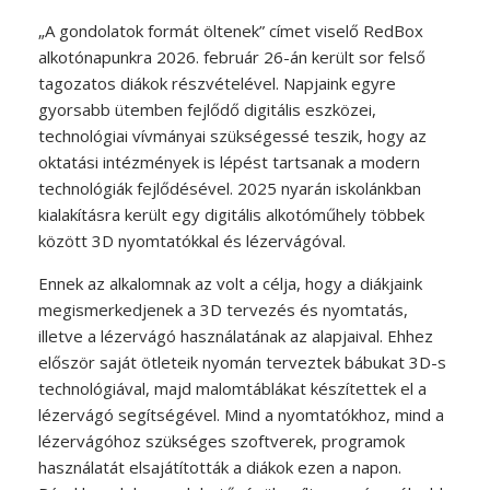
„A gondolatok formát öltenek” címet viselő RedBox
alkotónapunkra 2026. február 26-án került sor felső
tagozatos diákok részvételével. Napjaink egyre
gyorsabb ütemben fejlődő digitális eszközei,
technológiai vívmányai szükségessé teszik, hogy az
oktatási intézmények is lépést tartsanak a modern
technológiák fejlődésével. 2025 nyarán iskolánkban
kialakításra került egy digitális alkotóműhely többek
között 3D nyomtatókkal és lézervágóval.
Ennek az alkalomnak az volt a célja, hogy a diákjaink
megismerkedjenek a 3D tervezés és nyomtatás,
illetve a lézervágó használatának az alapjaival. Ehhez
először saját ötleteik nyomán terveztek bábukat 3D-s
technológiával, majd malomtáblákat készítettek el a
lézervágó segítségével. Mind a nyomtatókhoz, mind a
lézervágóhoz szükséges szoftverek, programok
használatát elsajátították a diákok ezen a napon.