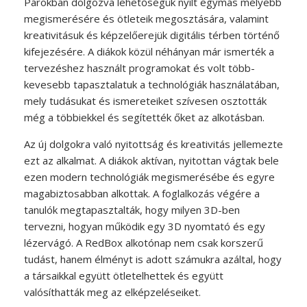
Párokban dolgozva lehetőségük nyílt egymás mélyebb
megismerésére és ötleteik megosztására, valamint
kreativitásuk és képzelőerejük digitális térben történő
kifejezésére. A diákok közül néhányan már ismerték a
tervezéshez használt programokat és volt több-
kevesebb tapasztalatuk a technológiák használatában,
mely tudásukat és ismereteiket szívesen osztották
még a többiekkel és segítették őket az alkotásban.
Az új dolgokra való nyitottság és kreativitás jellemezte
ezt az alkalmat. A diákok aktívan, nyitottan vágtak bele
ezen modern technológiák megismerésébe és egyre
magabiztosabban alkottak. A foglalkozás végére a
tanulók megtapasztalták, hogy milyen 3D-ben
tervezni, hogyan működik egy 3D nyomtató és egy
lézervágó. A RedBox alkotónap nem csak korszerű
tudást, hanem élményt is adott számukra azáltal, hogy
a társaikkal együtt ötletelhettek és együtt
valósíthatták meg az elképzeléseiket.