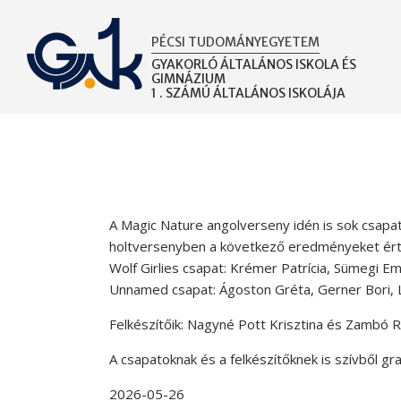
Ugrás
a
PÉCSI TUDOMÁNYEGYETEM
tartalomra
GYAKORLÓ ÁLTALÁNOS ISKOLA ÉS
GIMNÁZIUM
1 . SZÁMÚ ÁLTALÁNOS ISKOLÁJA
A Magic Nature angolverseny idén is sok csapa
holtversenyben a következő eredményeket ért
Wolf Girlies csapat: Krémer Patrícia, Sümegi Em
Unnamed csapat: Ágoston Gréta, Gerner Bori, Lu
Felkészítőik: Nagyné Pott Krisztina és Zambó 
A csapatoknak és a felkészítőknek is szívből gra
2026-05-26