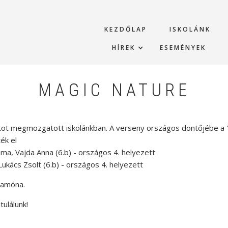
KEZDŐLAP
ISKOLÁNK
HÍREK
ESEMÉNYEK
MAGIC NATURE
tot megmozgatott iskolánkban. A verseny országos döntőjébe a "Wo
ék el
ma, Vajda Anna (6.b) - országos 4. helyezett
kács Zsolt (6.b) - országos 4. helyezett
Ramóna.
tulálunk!