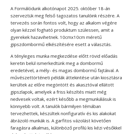
A Formálódunk alkotónapot 2025. október 18-án
szerveztük meg felső tagozatos tanulóink részére. A
tervezés során fontos volt, hogy az alkalom végére
olyan kézzel fogható produktum szülessen, amit a
gyerekek hazavihetnek. 10cmx10cm méretű
gipszdombormű elkészítésére esett a választás.
A tényleges munka megkezdése előtt rövid előadás
keretin belül ismerkedtünk meg a dombormű
eredetével, a mély- és magas dombormű fajtáival. A
művészettörténeti példák áttekintése után kiosztásra
kerültek az előre megöntött és akasztóval ellátott
gipszlapok, amelyek a friss készítés miatt még
nedvesek voltak, ezért később a megmunkálásuk is
könnyebb volt. A tanulók bármilyen témában
tervezhettek, készültek nonfiguratív és kis alakokat
ábrázoló munkák is. A garfitos vázolást követően
faragásra alkalmas, különböző profilú kis kézi vésőkkel