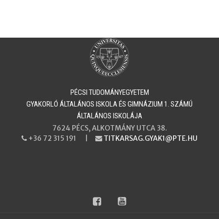
PÉCSI TUDOMÁNYEGYETEM
​​​​​​​GYAKORLÓ ÁLTALÁNOS ISKOLA ÉS GIMNÁZIUM 1. SZÁMÚ
ÁLTALÁNOS ISKOLÁJA
7624 PÉCS, ALKOTMÁNY UTCA 38.
+36 72 315 191 |
TITKARSAG.GYAK1@PTE.HU
PHONE
EMAIL
facebook
youtube