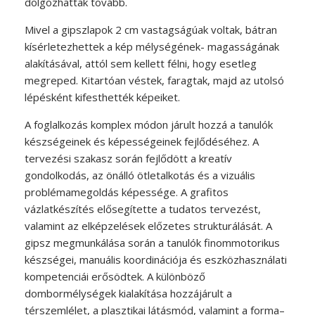
dolgozhattak tovább.
Mivel a gipszlapok 2 cm vastagságúak voltak, bátran
kísérletezhettek a kép mélységének- magasságának
alakításával, attól sem kellett félni, hogy esetleg
megreped. Kitartóan véstek, faragtak, majd az utolsó
lépésként kifesthették képeiket.
A foglalkozás komplex módon járult hozzá a tanulók
készségeinek és képességeinek fejlődéséhez. A
tervezési szakasz során fejlődött a kreatív
gondolkodás, az önálló ötletalkotás és a vizuális
problémamegoldás képessége. A grafitos
vázlatkészítés elősegítette a tudatos tervezést,
valamint az elképzelések előzetes strukturálását. A
gipsz megmunkálása során a tanulók finommotorikus
készségei, manuális koordinációja és eszközhasználati
kompetenciái erősödtek. A különböző
dombormélységek kialakítása hozzájárult a
térszemlélet, a plasztikai látásmód, valamint a forma–