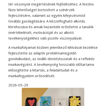
tér viszonyok megértésének fejlődéséhez. A festési
fázis lehetőséget biztosított a színérzék
fejlesztésére, valamint az egyéni kifejezésmód
további gazdagítására. A kézzelfogható alkotás
létrehozása és annak hazavitele erősítette a tanulók
önértékelését, motivációját és az alkotó
tevékenységekhez való pozitív viszonyulását.
A munkafolyamat közben jelentkező kihívások kezelése
fejlesztette az adaptív problémamegoldó
gondolkodást, az önálló döntéshozatalt és a reflektív
munkavégzést. A tevékenység hosszabb időtartama
elősegítette a kitartás, a feladattudat és a
munkafegyelem erősödését.
2026-05-29