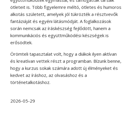
együttműködtek egymással, és támogatták társaik
ötleteit is. Több figyelemre méltó, ötletes és humoros
alkotás született, amelyek jól tükrözték a résztvevők
fantáziáját és egyéni látásmódját. A foglalkozások
során nemcsak az íráskészség fejlődött, hanem a
kommunikációs és együttműködési készségek is
erősödtek.
Örömteli tapasztalat volt, hogy a diákok ilyen aktívan
és kreatívan vettek részt a programban. Bízunk benne,
hogy a kurzus sokak számára adott új élményeket és
kedvet az íráshoz, az olvasáshoz és a
történetalkotáshoz.
2026-05-29