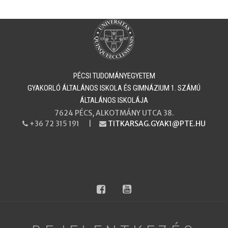
PÉCSI TUDOMÁNYEGYETEM
​​​​​​​GYAKORLÓ ÁLTALÁNOS ISKOLA ÉS GIMNÁZIUM 1. SZÁMÚ
ÁLTALÁNOS ISKOLÁJA
7624 PÉCS, ALKOTMÁNY UTCA 38.
+36 72 315 191 |
TITKARSAG.GYAK1@PTE.HU
PHONE
EMAIL
facebook
youtube