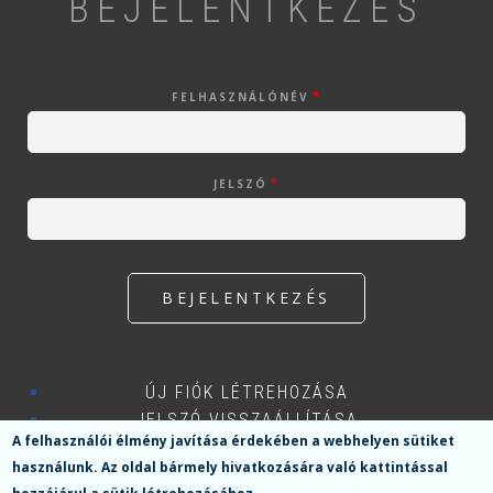
BEJELENTKEZÉS
FELHASZNÁLÓNÉV
JELSZÓ
ÚJ FIÓK LÉTREHOZÁSA
JELSZÓ VISSZAÁLLÍTÁSA
A felhasználói élmény javítása érdekében a webhelyen sütiket
használunk.
Az oldal bármely hivatkozására való kattintással
További információk