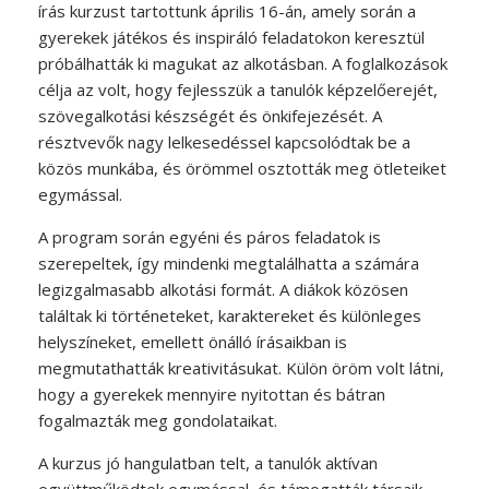
írás kurzust tartottunk április 16-án, amely során a
gyerekek játékos és inspiráló feladatokon keresztül
próbálhatták ki magukat az alkotásban. A foglalkozások
célja az volt, hogy fejlesszük a tanulók képzelőerejét,
szövegalkotási készségét és önkifejezését. A
résztvevők nagy lelkesedéssel kapcsolódtak be a
közös munkába, és örömmel osztották meg ötleteiket
egymással.
A program során egyéni és páros feladatok is
szerepeltek, így mindenki megtalálhatta a számára
legizgalmasabb alkotási formát. A diákok közösen
találtak ki történeteket, karaktereket és különleges
helyszíneket, emellett önálló írásaikban is
megmutathatták kreativitásukat. Külön öröm volt látni,
hogy a gyerekek mennyire nyitottan és bátran
fogalmazták meg gondolataikat.
A kurzus jó hangulatban telt, a tanulók aktívan