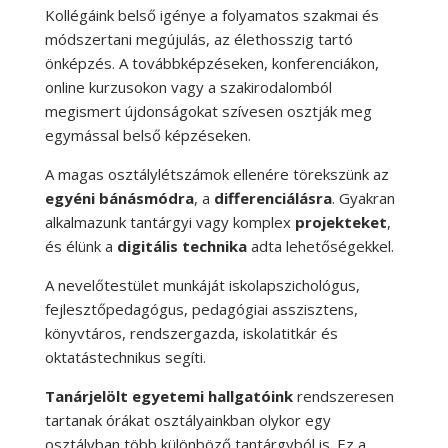
Kollégáink belső igénye a folyamatos szakmai és
módszertani megújulás, az élethosszig tartó
önképzés. A továbbképzéseken, konferenciákon,
online kurzusokon vagy a szakirodalomból
megismert újdonságokat szívesen osztják meg
egymással belső képzéseken.
A magas osztálylétszámok ellenére törekszünk az
egyéni bánásmódra
, a
differenciálásra
. Gyakran
alkalmazunk tantárgyi vagy komplex
projekteket
,
és élünk a
digitális technika
adta lehetőségekkel.
A nevelőtestület munkáját iskolapszichológus,
fejlesztőpedagógus, pedagógiai asszisztens,
könyvtáros, rendszergazda, iskolatitkár és
oktatástechnikus segíti.
Tanárjelölt egyetemi hallgatóink
rendszeresen
tartanak órákat osztályainkban olykor egy
osztályban több különböző tantárgyból is. Ez a