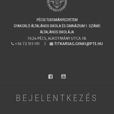
PÉCSI TUDOMÁNYEGYETEM
​​​​​​​GYAKORLÓ ÁLTALÁNOS ISKOLA ÉS GIMNÁZIUM 1. SZÁMÚ
ÁLTALÁNOS ISKOLÁJA
7624 PÉCS, ALKOTMÁNY UTCA 38.
+36 72 315 191 |
TITKARSAG.GYAK1@PTE.HU
PHONE
EMAIL
facebook
youtube
BEJELENTKEZÉS