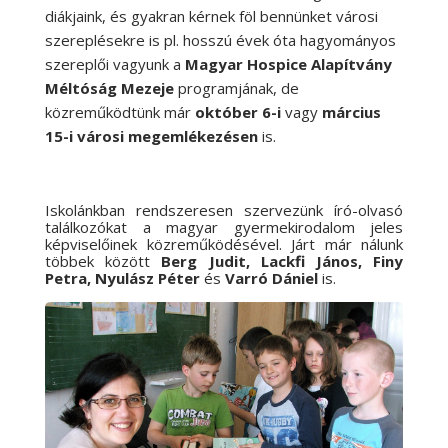
diákjaink, és gyakran kérnek föl bennünket városi
szereplésekre is pl. hosszú évek óta hagyományos
szereplői vagyunk a
Magyar Hospice Alapítvány
Méltóság Mezeje
programjának, de
közreműködtünk már
október 6-i
vagy
március
15-i városi megemlékezésen
is.
Iskolánkban rendszeresen szervezünk író-olvasó
találkozókat a magyar gyermekirodalom jeles
képviselőinek közreműködésével. Járt már nálunk
többek között
Berg Judit, Lackfi János, Finy
Petra, Nyulász Péter
és
Varró Dániel
is.