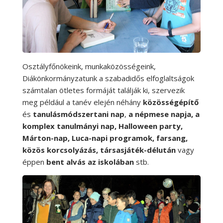
Osztályfőnökeink, munkaközösségeink,
Diákönkormányzatunk a szabadidős elfoglaltságok
számtalan ötletes formáját találják ki, szervezik
meg például a tanév elején néhány
közösségépítő
és
tanulásmódszertani nap
,
a népmese napja, a
komplex tanulmányi nap, Halloween party,
Márton-nap, Luca-napi programok, farsang,
közös korcsolyázás, társasjáték-délután
vagy
éppen
bent alvás az iskolában
stb.