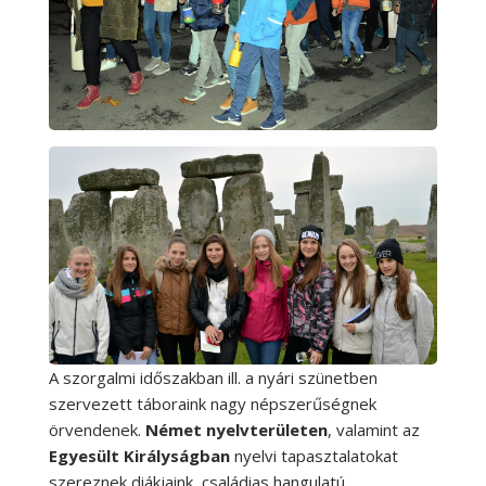
A szorgalmi időszakban ill. a nyári szünetben
szervezett táboraink nagy népszerűségnek
örvendenek.
Német nyelvterületen
, valamint az
Egyesült Királyságban
nyelvi tapasztalatokat
szereznek diákjaink, családias hangulatú