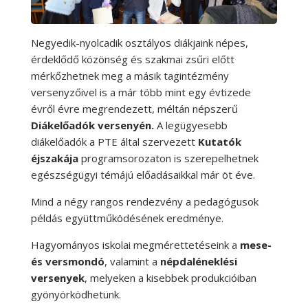
Negyedik-nyolcadik osztályos diákjaink népes,
érdeklődő közönség és szakmai zsűri előtt
mérkőzhetnek meg a másik tagintézmény
versenyzőivel is a már több mint egy évtizede
évről évre megrendezett, méltán népszerű
Diákelőadók versenyén.
A legügyesebb
diákelőadók a PTE által szervezett
Kutatók
éjszakája
programsorozaton is szerepelhetnek
egészségügyi témájú előadásaikkal már öt éve.
Mind a négy rangos rendezvény a pedagógusok
példás együttműködésének eredménye.
Hagyományos iskolai megmérettetéseink a
mese-
és versmondó
, valamint a
népdaléneklési
versenyek
, melyeken a kisebbek produkcióiban
gyönyörködhetünk.