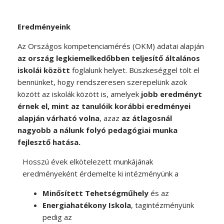
Eredményeink
Az Országos kompetenciamérés (OKM) adatai alapján
az ország legkiemelkedőbben teljesítő általános
iskolái között
foglalunk helyet. Büszkeséggel tölt el
bennünket, hogy rendszeresen szerepelünk azok
között az iskolák között is, amelyek
jobb eredményt
érnek el, mint az tanulóik korábbi eredményei
alapján várható volna
, azaz
az átlagosnál
nagyobb a nálunk folyó pedagógiai munka
fejlesztő hatása.
Hosszú évek elkötelezett munkájának
eredményeként érdemelte ki intézményünk a
Minősített Tehetségműhely
és az
Energiahatékony Iskola
, tagintézményünk
pedig az