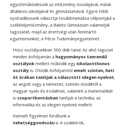
együttműködésünk az intézmény óvodájával, másik
általános iskolájával és gimnáziumával. Egyre több
nyolcadikosunk választja továbbtanulása célpontjául a
székhelyintézmény, a Babits Gimnázium valamelyik
tagozatát, majd az érettségi után fenntartó
egyetemünket, a Pécsi Tudományegyetemet.
Húsz osztályunkban 500 diák tanul. Az alsó tagozat
minden évfolyamán a
hagyományos tanrendű
osztályok
mellett működik egy
iskolaotthonos
osztály
is. Ötödik évfolyamtól
emelt szinten, heti
öt órában tanítjuk a választott idegen nyelvet
,
az angolt vagy a németet; szintén ötödiktől a
magyar nyelv és irodalmat, valamint a matematikát
is
csoportbontásban
tanítjuk a technika, az
informatika és az idegen nyelvek mellett.
Kiemelt figyelmet fordítunk a
tehetséggondozás
ra. A szakkörök,