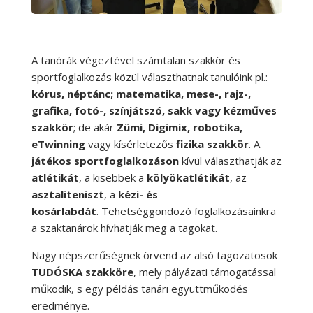
​​​​​​​A tanórák végeztével számtalan szakkör és
sportfoglalkozás közül választhatnak tanulóink pl.:
kórus, néptánc; matematika, mese-, rajz-,
grafika, fotó-, színjátszó, sakk vagy kézműves
szakkör
; de akár
Zümi, Digimix, robotika,
eTwinning
vagy kísérletezős
fizika szakkör
. A
játékos sportfoglalkozáson
kívül választhatják az
atlétikát
, a kisebbek a
kölyökatlétikát
, az
asztaliteniszt
, a
kézi- és
kosárlabdát
. Tehetséggondozó foglalkozásainkra
a szaktanárok hívhatják meg a tagokat.
Nagy népszerűségnek örvend az alsó tagozatosok
TUDÓSKA szakköre
, mely pályázati támogatással
működik, s egy példás tanári együttműködés
eredménye.