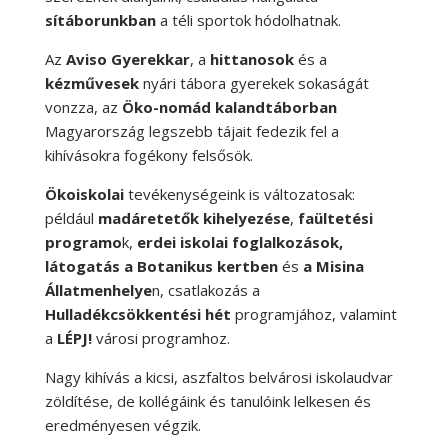
sítáborunkban
a téli sportok hódolhatnak.
Az
Aviso Gyerekkar
, a
hittanosok
és a
kézművesek
nyári tábora gyerekek sokaságát
vonzza, az
Öko-nomád kalandtáborban
Magyarország legszebb tájait fedezik fel a
kihívásokra fogékony felsősök.
Ökoiskolai
tevékenységeink is változatosak:
például
madáretetők kihelyezése
,
faültetési
programo
k,
erdei iskolai foglalkozások,
látogatás a Botanikus kertben
és
a Misina
Állatmenhelye
n, csatlakozás a
Hulladékcsökkentési hét
programjához, valamint
a
LÉPJ!
városi programhoz.
Nagy kihívás a kicsi, aszfaltos belvárosi iskolaudvar
zöldítése, de kollégáink és tanulóink lelkesen és
eredményesen végzik.