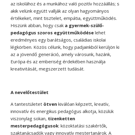
az iskolához és a munkához való pozitív hozzáállás; s
akik velünk együtt vallják az olyan hagyományos
értékeket, mint tisztelet, empátia, együttműködés.
Hiszünk abban, hogy csak
a gyermek-szülő-
pedagógus szoros együttműködése
lehet
eredményes egy barátságos, családias iskolai
légkörben. Közös célunk, hogy padjainkból kerüljön ki
az a jövendő generáció, amely városunk, hazánk,
Európa és az emberiség érdekében használja
kreativitását, megszerzett tudását.
A nevelőtestület
A tantestületet
ötven
kiválóan képzett, kreatív,
innovatív és energikus pedagógus alkotja, közülük
viszonylag sokan,
tizenketten
mesterpedagógusok
: közoktatási szakértők,
szaktanácsadók vagy innovatív mestertanárok. A