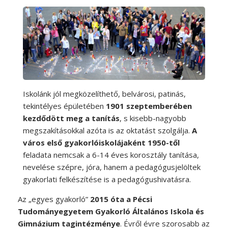
Iskolánk jól megközelíthető, belvárosi, patinás,
tekintélyes épületében
1901 szeptemberében
kezdődött meg a tanítás
, s kisebb-nagyobb
megszakításokkal azóta is az oktatást szolgálja.
A
város első gyakorlóiskolájaként 1950-től
feladata nemcsak a 6-14 éves korosztály tanítása,
nevelése szépre, jóra, hanem a pedagógusjelöltek
gyakorlati felkészítése is a pedagógushivatásra.
Az „egyes gyakorló”
2015 óta a Pécsi
Tudományegyetem Gyakorló Általános Iskola és
Gimnázium tagintézménye
. Évről évre szorosabb az