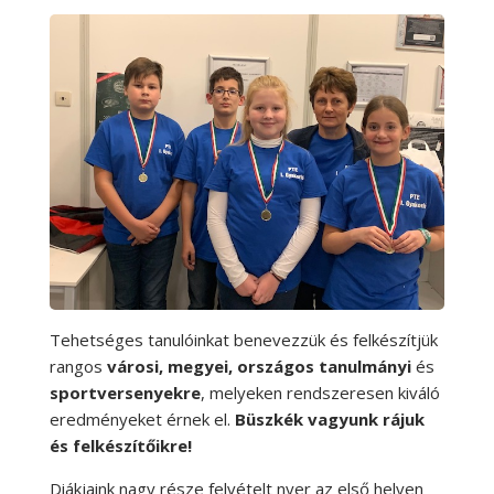
Tehetséges tanulóinkat benevezzük és felkészítjük
rangos
városi, megyei, országos tanulmányi
és
sportversenyekre
, melyeken rendszeresen kiváló
eredményeket érnek el.
Büszkék vagyunk rájuk
és felkészítőikre!
Diákjaink nagy része felvételt nyer az első helyen