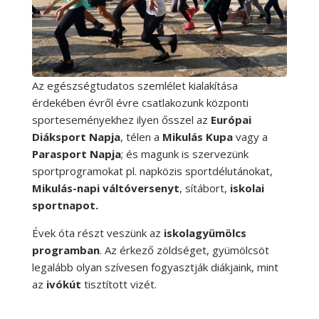
Az egészségtudatos szemlélet kialakítása
érdekében évről évre csatlakozunk központi
sporteseményekhez ilyen ősszel az
Európai
Diáksport Napja
, télen a
Mikulás Kupa
vagy a
Parasport Napja
; és magunk is szervezünk
sportprogramokat pl. napközis sportdélutánokat,
Mikulás-napi váltóversenyt
, sítábort,
iskolai
sportnapot.
Évek óta részt veszünk az
iskolagyümölcs
programban
. Az érkező zöldséget, gyümölcsöt
legalább olyan szívesen fogyasztják diákjaink, mint
az
ivókút
tisztított vizét.