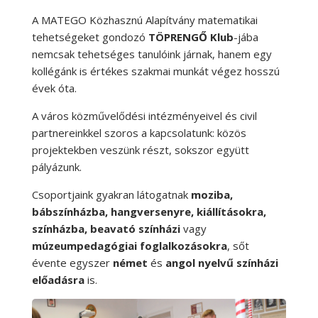
A MATEGO Közhasznú Alapítvány matematikai
tehetségeket gondozó
TÖPRENGŐ Klub
-jába
nemcsak tehetséges tanulóink járnak, hanem egy
kollégánk is értékes szakmai munkát végez hosszú
évek óta.
A város közművelődési intézményeivel és civil
partnereinkkel szoros a kapcsolatunk: közös
projektekben veszünk részt, sokszor együtt
pályázunk.
Csoportjaink gyakran látogatnak
moziba,
bábszínházba, hangversenyre, kiállításokra,
színházba, beavató színházi
vagy
múzeumpedagógiai foglalkozásokra
, sőt
évente egyszer
német
és
angol nyelvű színházi
előadásra
is.