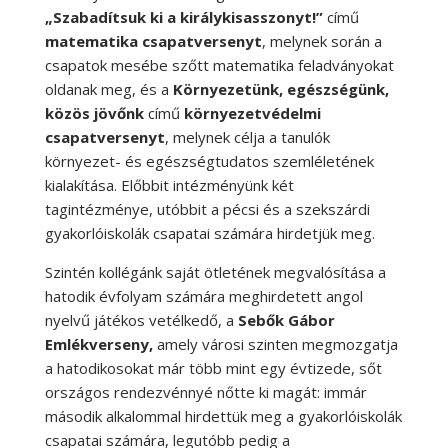
„Szabadítsuk ki a királykisasszonyt!”
című
matematika csapatversenyt
, melynek során a
csapatok mesébe szőtt matematika feladványokat
oldanak meg, és a
Környezetünk, egészségünk,
közös jövőnk
című
környezetvédelmi
csapatversenyt
, melynek célja a tanulók
környezet- és egészségtudatos szemléletének
kialakítása. Előbbit intézményünk két
tagintézménye, utóbbit a pécsi és a szekszárdi
gyakorlóiskolák csapatai számára hirdetjük meg.
Szintén kollégánk saját ötletének megvalósítása a
hatodik évfolyam számára meghirdetett angol
nyelvű játékos vetélkedő, a
Sebők Gábor
Emlékverseny,
amely városi szinten megmozgatja
a hatodikosokat már több mint egy évtizede, sőt
országos rendezvénnyé nőtte ki magát: immár
második alkalommal hirdettük meg a gyakorlóiskolák
csapatai számára, legutóbb pedig a