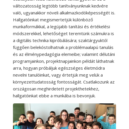
változatosság legtöbb tanítványunknak kedvére
való, ugyanakkor növeli alkalmazkodóképességét is.
Hallgatóinkat megismertetjük különböző
munkaformákkal, a legújabb tanítási és értékelési
módszerekkel, lehetőséget teremtünk számukra is
a digitális technika kipróbálására; szaktárgyuktól
függően belekóstolhatnak a problémaalapú tanulás
és az élménypedagógia elemeibe; valamint délutáni
programjainkon, projektnapjainkon példát láthatnak
arra, hogyan próbáljuk egészséges életmódra
nevelni tanulóinkat, vagy értetjük meg velük a
környezettudatosság fontosságát. Csatlakozunk az
országosan meghirdetett projekthetekhez,
hallgatóinkat ebbe a munkába is bevonjuk.