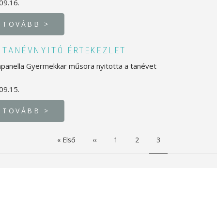
09.16.
TOVÁBB >
 TANÉVNYITÓ ÉRTEKEZLET
panella Gyermekkar műsora nyitotta a tanévet
09.15.
TOVÁBB >
Első
« Első
Előző
‹‹
Oldal
1
Oldal
2
Jelenlegi
3
oldal
oldal
oldal