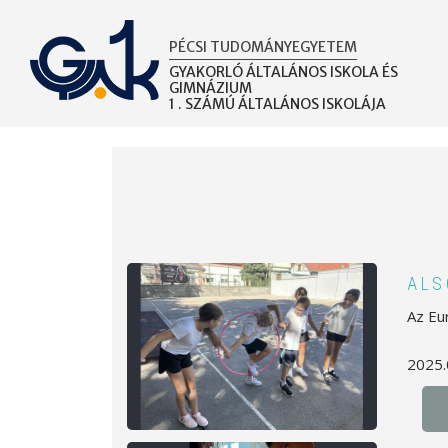
Ugrás
a
PÉCSI TUDOMÁNYEGYETEM
tartalomra
GYAKORLÓ ÁLTALÁNOS ISKOLA ÉS
GIMNÁZIUM
1 . SZÁMÚ ÁLTALÁNOS ISKOLÁJA
OLDALSZÁMOZÁS
ALS
Az Eu
2025.