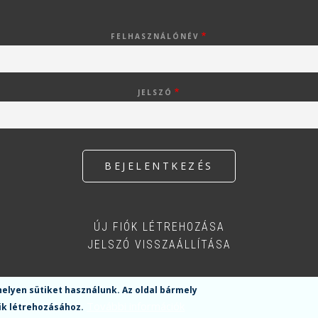
FELHASZNÁLÓNÉV
JELSZÓ
ÚJ FIÓK LÉTREHOZÁSA
JELSZÓ VISSZAÁLLÍTÁSA
helyen sütiket használunk.
Az oldal bármely
További információk
tik létrehozásához.