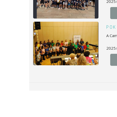
2025.
POK
A Cam
2025.