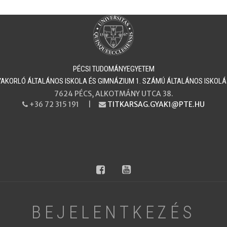
PÉCSI TUDOMÁNYEGYETEM
​​​​​GYAKORLÓ ÁLTALÁNOS ISKOLA ÉS GIMNÁZIUM 1. SZÁMÚ ÁLTALÁNOS ISKOL
7624 PÉCS, ALKOTMÁNY UTCA 38.
+36 72 315 191 |
TITKARSAG.GYAK1@PTE.HU
PHONE
EMAIL
facebook
youtube
BEJELENTKEZÉS