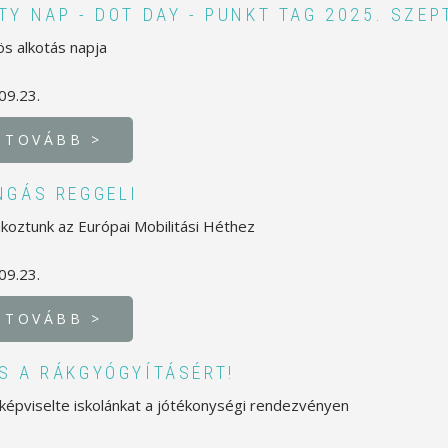
TY NAP - DOT DAY - PUNKT TAG 2025. SZEP
ös alkotás napja
09.23.
TOVÁBB >
NGÁS REGGELI
akoztunk az Európai Mobilitási Héthez
09.23.
TOVÁBB >
S A RÁKGYÓGYÍTÁSÉRT!
 képviselte iskolánkat a jótékonységi rendezvényen