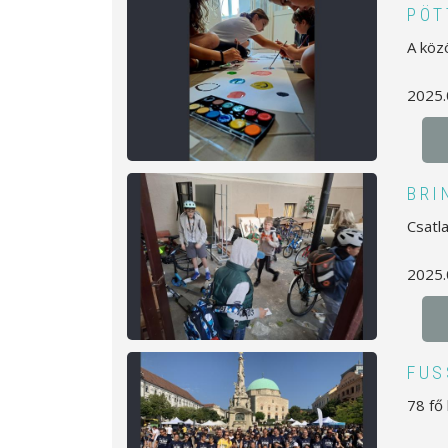
PÖT
A köz
2025.
BRI
Csatl
2025.
FUS
78 fő