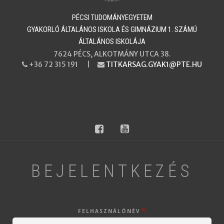
PÉCSI TUDOMÁNYEGYETEM
​​​​​​​GYAKORLÓ ÁLTALÁNOS ISKOLA ÉS GIMNÁZIUM 1. SZÁMÚ
ÁLTALÁNOS ISKOLÁJA
7624 PÉCS, ALKOTMÁNY UTCA 38.
+36 72 315 191 |
TITKARSAG.GYAK1@PTE.HU
PHONE
EMAIL
facebook
youtube
BEJELENTKEZÉS
FELHASZNÁLÓNÉV