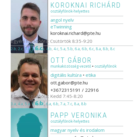
KOROKNAI RICHÁRD
osztályfőnök-helyettes
angol nyelv
eTwinning
koroknai.richard@pte.hu
Egyéni fogadóóra: Csütörtök 8:35-9:20
6.c
2.b
,
2.c
,
3.a
,
3.b
,
4.a
,
4.b
,
4.c
,
5.a
,
5.b
,
6.a
,
6.b
,
6.c
,
8.a
,
8.b
,
8.c
OTT GÁBOR
munkaközösség-vezető
•
osztályfőnök
digitális kultúra
•
etika
ott.gabor@pte.hu
+3672315191 / 22916
Egyéni fogadóóra: Kedd 7:45-8:20
6.b
3.a
,
4.a
,
5.a
,
5.b
,
5.c
,
6.a
,
6.b
,
7.a
,
7.c
,
8.a
,
8.b
PAPP VERONIKA
osztályfőnök-helyettes
magyar nyelv és irodalom