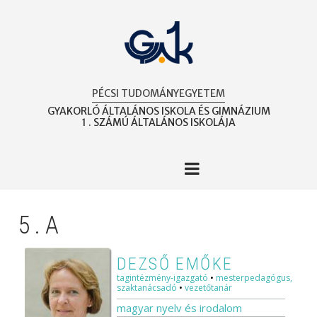
Ugrás
a
tartalomra
PÉCSI TUDOMÁNYEGYETEM
GYAKORLÓ ÁLTALÁNOS ISKOLA ÉS GIMNÁZIUM
1 . SZÁMÚ ÁLTALÁNOS ISKOLÁJA
5.A
DEZSŐ EMŐKE
tagintézmény-igazgató
•
mesterpedagógus,
szaktanácsadó
•
vezetőtanár
magyar nyelv és irodalom