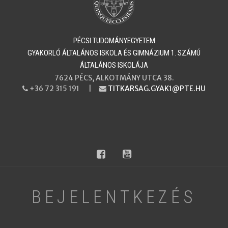
PÉCSI TUDOMÁNYEGYETEM
​​​​​​​GYAKORLÓ ÁLTALÁNOS ISKOLA ÉS GIMNÁZIUM 1. SZÁMÚ
ÁLTALÁNOS ISKOLÁJA
7624 PÉCS, ALKOTMÁNY UTCA 38.
+36 72 315 191 |
TITKARSAG.GYAK1@PTE.HU
PHONE
EMAIL
facebook
youtube
BEJELENTKEZÉS