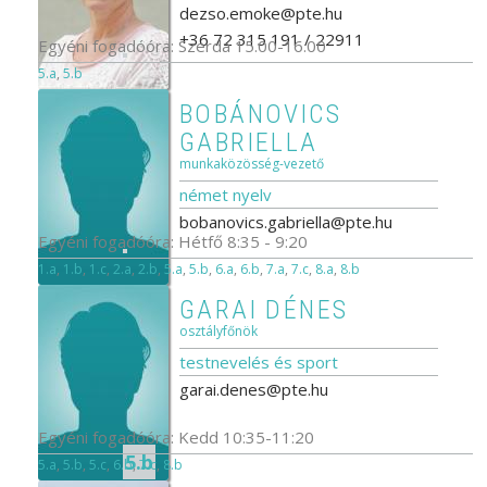
dezso.emoke@pte.hu
+36 72 315 191 / 22911
Egyéni fogadóóra: Szerda 15.00-16.00
5.a
,
5.b
BOBÁNOVICS
GABRIELLA
munkaközösség-vezető
német nyelv
bobanovics.gabriella@pte.hu
Egyéni fogadóóra: Hétfő 8:35 - 9:20
1.a
,
1.b
,
1.c
,
2.a
,
2.b
,
5.a
,
5.b
,
6.a
,
6.b
,
7.a
,
7.c
,
8.a
,
8.b
GARAI DÉNES
osztályfőnök
testnevelés és sport
garai.denes@pte.hu
Egyéni fogadóóra: Kedd 10:35-11:20
5.b
5.a
,
5.b
,
5.c
,
6.b
,
7.c
,
8.b