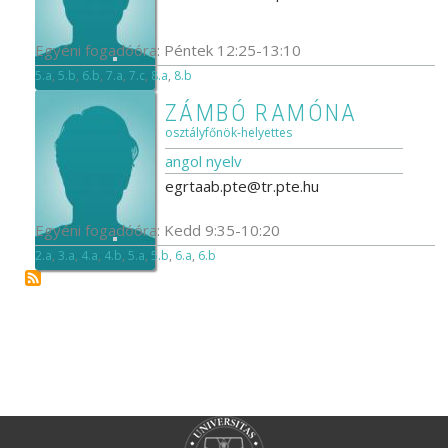
Egyéni fogadóóra: Péntek 12:25-13:10
5.a
,
5.b
,
6.b
,
7.a
,
7.c
,
8.a
,
8.b
ZÁMBÓ RAMÓNA
osztályfőnök-helyettes
angol nyelv
egrtaab.pte@tr.pte.hu
Egyéni fogadóóra: Kedd 9:35-10:20
2.a
,
3.a
,
4.a
,
4.b
,
5.a
,
5.b
,
6.a
,
6.b