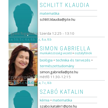
SCHLITT KLAUDIA
matematika
schlitt.klaudia@pte.hu
Egyéni fogadóóra: Szerda 12:25 - 13:10
5.a
,
5.b
,
5.c
,
6.a
,
6.b
,
7.c
,
8.a
,
8.b
SIMON GABRIELLA
munkaközösség-vezető
•
osztályfőnök
biológia
•
technika és tervezés
•
természettudomány
simon.gabriella@pte.hu
Egyéni fogadóóra: Hétfő 11:30-12:15
5.c
5.a
,
5.b
,
5.c
,
6.a
,
6.b
,
7.a
,
7.c
,
8.b
SZABÓ KATALIN
kémia
•
matematika
szabo.katalin1@pte.hu