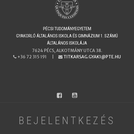
PÉCSI TUDOMÁNYEGYETEM
​​​​​​​GYAKORLÓ ÁLTALÁNOS ISKOLA ÉS GIMNÁZIUM 1. SZÁMÚ
ÁLTALÁNOS ISKOLÁJA
7624 PÉCS, ALKOTMÁNY UTCA 38.
+36 72 315 191 |
TITKARSAG.GYAK1@PTE.HU
PHONE
EMAIL
facebook
youtube
BEJELENTKEZÉS