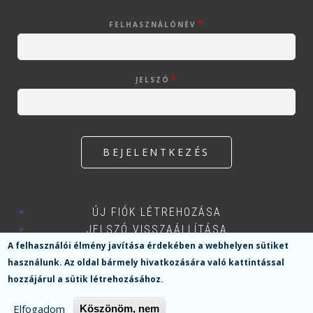
FELHASZNÁLÓNÉV
JELSZÓ
ÚJ FIÓK LÉTREHOZÁSA
JELSZÓ VISSZAÁLLÍTÁSA
A felhasználói élmény javítása érdekében a webhelyen sütiket
használunk.
Az oldal bármely hivatkozására való kattintással
További információk
hozzájárul a sütik létrehozásához.
Menü
Elfogadom
Köszönöm, nem