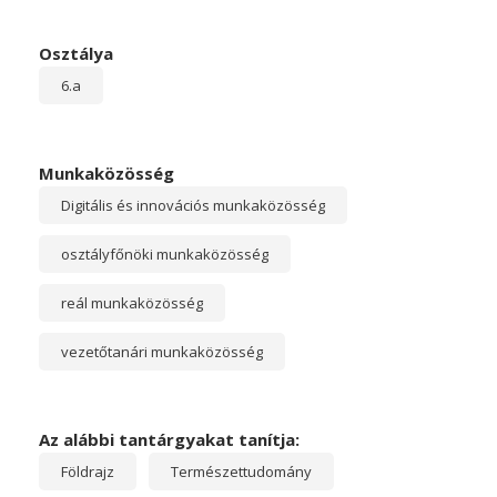
Osztálya
6.a
Munkaközösség
Digitális és innovációs munkaközösség
osztályfőnöki munkaközösség
reál munkaközösség
vezetőtanári munkaközösség
Az alábbi tantárgyakat tanítja:
Földrajz
Természettudomány