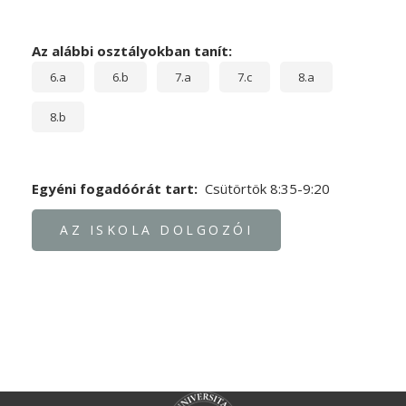
Az alábbi osztályokban tanít:
6.a
6.b
7.a
7.c
8.a
8.b
Egyéni fogadóórát tart
Csütörtök 8:35-9:20