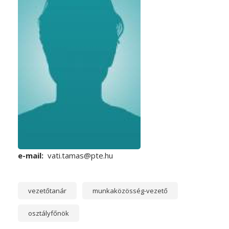
e-mail
vati.tamas@pte.hu
vezetőtanár
munkaközösség-vezető
osztályfőnök