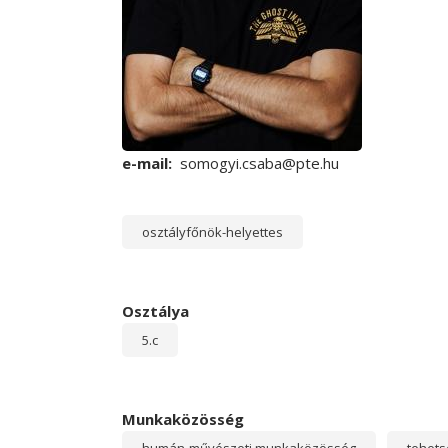
e-mail
somogyi.csaba@pte.hu
osztályfőnök-helyettes
Osztálya
5.c
Munkaközösség