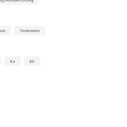
ség munkaközösség
lom
Történelem
8.a
8.b