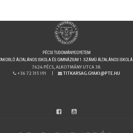
PÉCSI TUDOMÁNYEGYETEM
​​​​​GYAKORLÓ ÁLTALÁNOS ISKOLA ÉS GIMNÁZIUM 1. SZÁMÚ ÁLTALÁNOS ISKOL
7624 PÉCS, ALKOTMÁNY UTCA 38.
+36 72 315 191 |
TITKARSAG.GYAK1@PTE.HU
PHONE
EMAIL
facebook
youtube