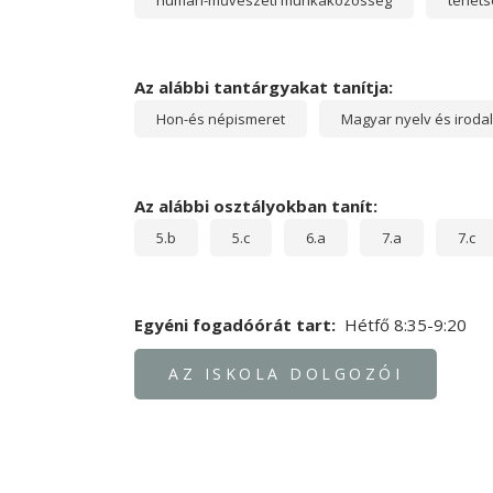
humán-művészeti munkaközösség
tehet
Az alábbi tantárgyakat tanítja:
Hon-és népismeret
Magyar nyelv és iroda
Az alábbi osztályokban tanít:
5.b
5.c
6.a
7.a
7.c
Egyéni fogadóórát tart
Hétfő 8:35-9:20