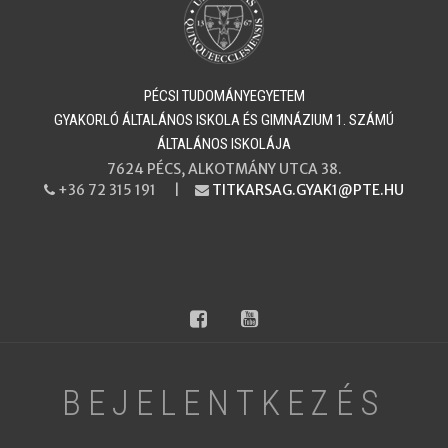
PÉCSI TUDOMÁNYEGYETEM
​​​​​​​GYAKORLÓ ÁLTALÁNOS ISKOLA ÉS GIMNÁZIUM 1. SZÁMÚ
ÁLTALÁNOS ISKOLÁJA
7624 PÉCS, ALKOTMÁNY UTCA 38.
+36 72 315 191 |
TITKARSAG.GYAK1@PTE.HU
PHONE
EMAIL
facebook
youtube
BEJELENTKEZÉS