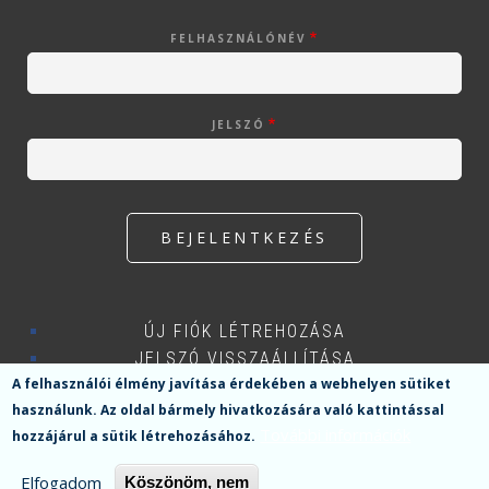
FELHASZNÁLÓNÉV
JELSZÓ
ÚJ FIÓK LÉTREHOZÁSA
JELSZÓ VISSZAÁLLÍTÁSA
A felhasználói élmény javítása érdekében a webhelyen sütiket
használunk.
Az oldal bármely hivatkozására való kattintással
További információk
hozzájárul a sütik létrehozásához.
Menü
Elfogadom
Köszönöm, nem