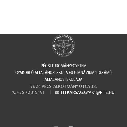
PÉCSI TUDOMÁNYEGYETEM
​​​​​​​GYAKORLÓ ÁLTALÁNOS ISKOLA ÉS GIMNÁZIUM 1. SZÁMÚ
ÁLTALÁNOS ISKOLÁJA
7624 PÉCS, ALKOTMÁNY UTCA 38.
+36 72 315 191 |
TITKARSAG.GYAK1@PTE.HU
PHONE
EMAIL