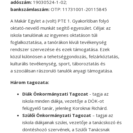
adószám:
19030524-1-02;
bankszámlaszám:
OTP: 11731001-20115845
A Makár Egylet a (volt) PTE 1. Gyakorlóban folyó
oktató-nevelő munkát segítő egyesület. Céljai: az
iskola tanulóinak az ingyenes oktatáson túli
foglalkoztatása, a tanórákon kívüli tevékenység
rendszer szervezése és ezek támogatása. Ezek
közül különösen a tehetséggondozás, felzárkóztatás,
kulturális tevékenység, sport, táboroztatás és
a szociálisan rászoruló tanulók anyagi támogatása.
Három tagozata:
Diák Önkormányzati Tagozat
- tagja az
iskola minden diákja, vezetője a DÖK-ot
felügyelő tanár, jelenleg Koroknai Richárd.
Szülői Önkormányzati Tagozat
– tagjai az
iskola diákjainak szülei, vezetője a tanácskozó és
döntéshozó szervének, a Szülői Tanácsnak